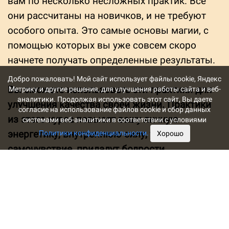
вам по несколько несложных практик. Все
они рассчитаны на новичков, и не требуют
особого опыта. Это самые основы магии, с
помощью которых вы уже совсем скоро
начнете получать определенные результаты.
Добро пожаловать! Мой сайт использует файлы cookie, Яндекс
Вы сможете использовать эти практики для
Метрику и другие решения, для улучшения работы сайта и веб-
аналитики. Продолжая использовать этот сайт, Вы даете
улучшения качества своей жизни.
Практики
согласие на использование файлов cookie и сбор данных
из этого курса повысят вашу личную
системами веб-аналитики в соответствии с условиями
энергетику, внутреннюю силу, улучшат
Политики конфиденциальности.
Хорошо
самочувствие
, придадут бодрости.
Будут практики как развивающие, так и
целенаправленные, например для улучшения
здоровья. Будет много интересного и
полезного, что сможете применять в своей