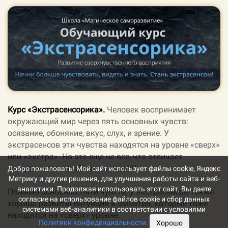
Курс «Экстрасенсорика».
Человек воспринимает
окружающий мир через пять основных чувств:
осязание, обоняние, вкус, слух, и зрение. У
экстрасенсов эти чувства находятся на уровне «сверх»
или «экстра».
Но это еще не все, что отличает
экстрасенсов от обычных людей!
Добро пожаловать! Мой сайт использует файлы cookie, Яндекс
Метрику и другие решения, для улучшения работы сайта и веб-
аналитики. Продолжая использовать этот сайт, Вы даете
Помимо основных пяти чувств, у экстрасенсов также
согласие на использование файлов cookie и сбор данных
хорошо развиты интуиция и эмпатия, которые тоже
системами веб-аналитики в соответствии с условиями
находятся на «сверх» уровне.
Политики конфиденциальности.
Хорошо